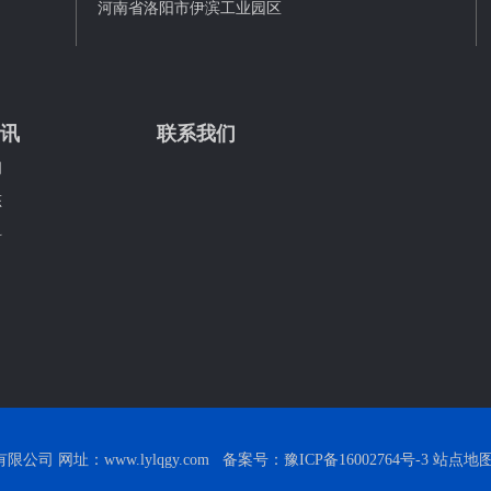
河南省洛阳市伊滨工业园区
讯
联系我们
闻
态
科
司 网址：www.lylqgy.com 备案号：
豫ICP备16002764号-3
站点地