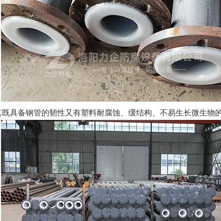
使其既具备钢管的韧性又有塑料耐腐蚀、缓结构、不易生长微生物