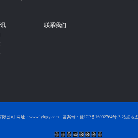
讯
联系我们
闻
态
科
司 网址：www.lylqgy.com 备案号：
豫ICP备16002764号-3
站点地
0
1
5
4
3
8
3
0