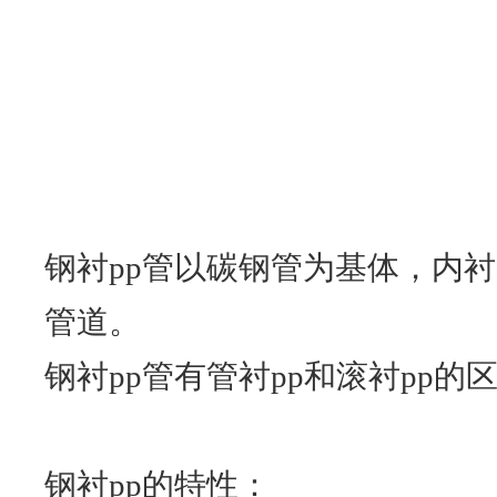
钢衬pp管以碳钢管为基体，内衬
管道。
钢衬pp管有管衬pp和滚衬pp
钢衬pp的特性：