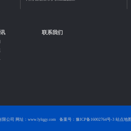
讯
联系我们
闻
态
科
司 网址：www.lylqgy.com 备案号：
豫ICP备16002764号-3
站点地